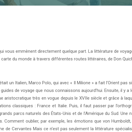
tes qui vous emmènent directement quelque part. La littérature de voya
 la carte du monde à travers différentes routes littéraires, de Don Qu
t un Italien, Marco Polo, qui avec « Il Milione » a fait l’Orient pas s
ux guides de voyage que nous connaissons aujourd’hui. Ensuite, il y a 
 aristocratique très en vogue depuis le XVIIe siècle et grâce à la
ions classiques : France et Italie. Puis, il faut passer par l’orthog
rands parcs naturels des États-Unis et de l’Amérique du Sud. Une na
es. Comment oublier, par exemple, les émotions que von Humboldt
anche de Cervantes Mais ce n’est pas seulement la littérature spéci