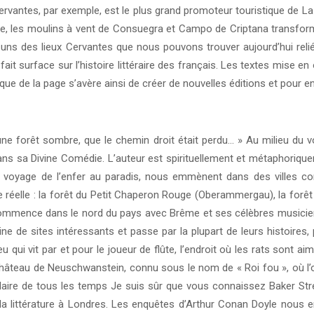
vantes, par exemple, est le plus grand promoteur touristique de La
de, les moulins à vent de Consuegra et Campo de Criptana transfor
 des lieux Cervantes que nous pouvons trouver aujourd’hui reliés pa
ait surface sur l’histoire littéraire des français. Les textes mise 
que de la page s’avère ainsi de créer de nouvelles éditions et pour enri
une forêt sombre, que le chemin droit était perdu… » Au milieu du
s sa Divine Comédie. L’auteur est spirituellement et métaphoriquem
on voyage de l’enfer au paradis, nous emmènent dans des villes c
réelle : la forêt du Petit Chaperon Rouge (Oberammergau), la forêt 
mmence dans le nord du pays avec Brême et ses célèbres musiciens 
 de sites intéressants et passe par la plupart de leurs histoires,
eu qui vit par et pour le joueur de flûte, l’endroit où les rats sont
 le château de Neuschwanstein, connu sous le nom de « Roi fou », où l’
ulaire de tous les temps Je suis sûr que vous connaissez Baker Stre
littérature à Londres. Les enquêtes d’Arthur Conan Doyle nous e