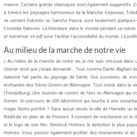
maison. Certains grands classiques sont également suggestifs. Cer
à travers les paysages harmonieux de la Manche. Esquivias, Tolè
se sentant Dulcinée ou Sancho Panza, sont seulement quelques-uns
Comédie Italienne. La littérature dans le monde pendant un siècle f
et numériser en pdf pour faciliter l’accessibilité du monde. La politi
Au milieu de la marche de notre vie
« Au milieu de la marche de notre vie, je me suis retrouvé dans 
chemin droit que j’avais demandé… Tout comme Dante Alighieri dan
italienne fait partie du paysage de Dante. Ses souvenirs, de s
enchantée des frères Grimm en Allemagne. Tout existe dans la vie 
(Trendelburg). Une tournée de contes de fées en Allemagne qui co
Grimm. Un parcours de 600 kilomètres qui touche à une soixantaine
magie. Notre préféré ? Sans aucun doute la ville de Hamelin, un li
théâtrale en plein air de l’histoire. Il convient de mentionner ici
et le logo de son film. Sherlock Holmes, le détective le plus pop
Holmes. Vous pouvez également profiter des monuments et de la 