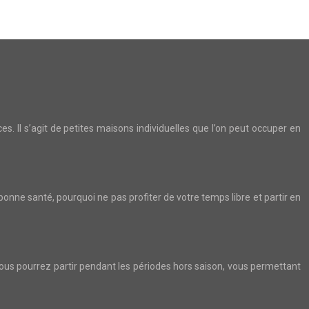
s. Il s’agit de petites maisons individuelles que l’on peut occuper en
 bonne santé, pourquoi ne pas profiter de votre temps libre et partir en
Vous pourrez partir pendant les périodes hors saison, vous permettant