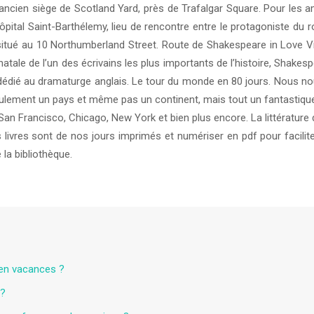
ancien siège de Scotland Yard, près de Trafalgar Square. Pour les ama
l’hôpital Saint-Barthélemy, lieu de rencontre entre le protagoniste 
é au 10 Northumberland Street. Route de Shakespeare in Love Village
 natale de l’un des écrivains les plus importants de l’histoire, Shak
édié au dramaturge anglais. Le tour du monde en 80 jours. Nous no
seulement un pays et même pas un continent, mais tout un fantastique
an Francisco, Chicago, New York et bien plus encore. La littérature da
ivres sont de nos jours imprimés et numériser en pdf pour faciliter
 la bibliothèque.
 en vacances ?
 ?