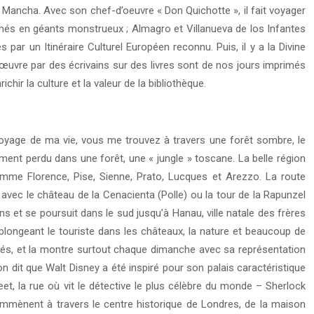
 Mancha. Avec son chef-d’oeuvre « Don Quichotte », il fait voyager
més en géants monstrueux ; Almagro et Villanueva de los Infantes
r un Itinéraire Culturel Européen reconnu. Puis, il y a la Divine
en œuvre par des écrivains sur des livres sont de nos jours imprimés
chir la culture et la valeur de la bibliothèque.
 voyage de ma vie, vous me trouvez à travers une forêt sombre, le
ent perdu dans une forêt, une « jungle » toscane. La belle région
omme Florence, Pise, Sienne, Prato, Lucques et Arezzo. La route
avec le château de la Cenacienta (Polle) ou la tour de la Rapunzel
et se poursuit dans le sud jusqu’à Hanau, ville natale des frères
 plongeant le touriste dans les châteaux, la nature et beaucoup de
 aimés, et la montre surtout chaque dimanche avec sa représentation
on dit que Walt Disney a été inspiré pour son palais caractéristique
et, la rue où vit le détective le plus célèbre du monde – Sherlock
mmènent à travers le centre historique de Londres, de la maison