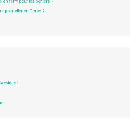
e en ferry pour les seniors ?
rs pour aller en Corse ?
 Mexique !
ne