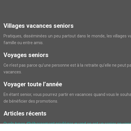
Villages vacances seniors
Pratiques, disséminées un peu partout dans le monde, les villages vac
famille ou entre amis.
Voyages seniors
Ce n’est pas parce qu’une personne est à la retraite qu’elle ne peut pa
vacances.
Voyager toute l’année
En étant senior, vous pourrez partir en vacances quand vous le souha
de bénéficier des promotions.
Articles récents
Quels types d’hébergement privilégier quand on est un senior en vac
Hôtel restaurant à Dinard : où séjourner et dîner face à la mer ?